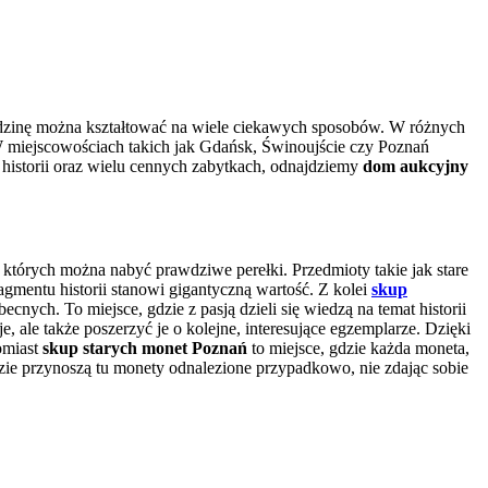
iedzinę można kształtować na wiele ciekawych sposobów. W różnych
 W miejscowościach takich jak Gdańsk, Świnoujście czy Poznań
 historii oraz wielu cennych zabytkach, odnajdziemy
dom aukcyjny
 na których można nabyć prawdziwe perełki. Przedmioty takie jak stare
agmentu historii stanowi gigantyczną wartość. Z kolei
skup
nych. To miejsce, gdzie z pasją dzieli się wiedzą na temat historii
 ale także poszerzyć je o kolejne, interesujące egzemplarze. Dzięki
tomiast
skup starych monet Poznań
to miejsce, gdzie każda moneta,
udzie przynoszą tu monety odnalezione przypadkowo, nie zdając sobie