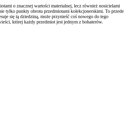
otami o znacznej wartości materialnej, lecz również nosicielami
nie tylko punkty obrotu przedmiotami kolekcjonerskimi. To przede
resuje się tą dziedziną, może przynieść coś nowego do tego
eści, której każdy przedmiot jest jednym z bohaterów.