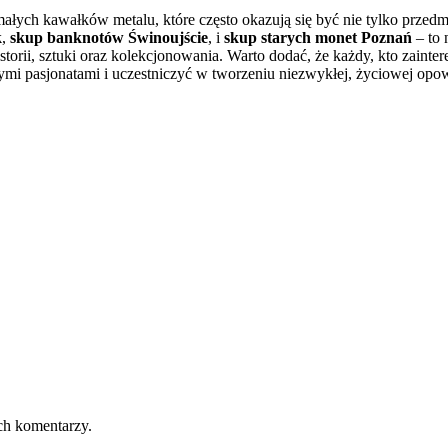
ałych kawałków metalu, które często okazują się być nie tylko przedmi
k
,
skup banknotów Świnoujście
, i
skup starych monet Poznań
– to 
storii, sztuki oraz kolekcjonowania. Warto dodać, że każdy, kto zainte
ymi pasjonatami i uczestniczyć w tworzeniu niezwykłej, życiowej opowi
ch komentarzy.