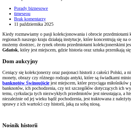
Porady biznesowe
timeseou
Brak komentarzy
11 października 2025
Kiedy rozmawiamy o pasji kolekcjonowania i obrocie przedmiotami k
regionach naszego kraju działają instytucje, które koncentrują się
możemy dostrzec, że rynek obrotu przedmiotami kolekcjonerskimi jes
Gdańsk
, który jest miejscem, gdzie historia oraz sztuka przenikają s
Dom aukcyjny
Ceniący się kolekcjonerzy oraz pasjonaci historii z całości Polski, a
monety, obrazy czy różnego rodzaju antyki, które są świadkami minio
banknotów Świnoujście
jest miejscem, które przyciąga miłośników p
banknotów, ich pochodzenia, czy też szczegółów dotyczących ich wyda
temu, cyrkulacja tych niezwykłych przedmiotów jest nieustająca, a hi
niezależnie od jej wieku bądź pochodzenia, jest traktowana z należy
sprawy z ich wartości czy historii, jaką za sobą niosą.
Nośnik historii