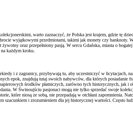
olekcjonerskimi, warto zaznaczyć, że Polska jest krajem, gdzie tę dz
 na obrocie wyjątkowymi przedmiotami, takimi jak monety czy banknoty.
t żywotny oraz przepełniony pasją. W sercu Gdańska, miasta o bogatej
ię na każdym kroku.
 niekiedy i z zagranicy, przybywają tu, aby uczestniczyć w licytacjach,
nych epok, znajdują tutaj swoich nabywców, dla których posiadanie fr
apierowych środków płatniczych, zarówno tych historycznych, jak i obec
nia. W Świnoujściu pasjonaci mogą nie tylko sprzedać swoje kolekcje,
storie, które niosą ze sobą, nie przepadają w otchłani zapomnienia. Na
tym szacunkiem i zrozumieniem dla jej historycznej wartości. Często l