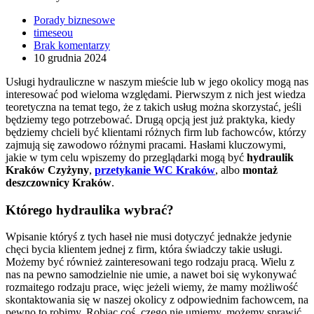
Porady biznesowe
timeseou
Brak komentarzy
10 grudnia 2024
Usługi hydrauliczne w naszym mieście lub w jego okolicy mogą nas
interesować pod wieloma względami. Pierwszym z nich jest wiedza
teoretyczna na temat tego, że z takich usług można skorzystać, jeśli
będziemy tego potrzebować. Drugą opcją jest już praktyka, kiedy
będziemy chcieli być klientami różnych firm lub fachowców, którzy
zajmują się zawodowo różnymi pracami. Hasłami kluczowymi,
jakie w tym celu wpiszemy do przeglądarki mogą być
hydraulik
Kraków Czyżyny
,
przetykanie WC Kraków
, albo
montaż
deszczownicy Kraków
.
Którego hydraulika wybrać?
Wpisanie któryś z tych haseł nie musi dotyczyć jednakże jedynie
chęci bycia klientem jednej z firm, która świadczy takie usługi.
Możemy być również zainteresowani tego rodzaju pracą. Wielu z
nas na pewno samodzielnie nie umie, a nawet boi się wykonywać
rozmaitego rodzaju prace, więc jeżeli wiemy, że mamy możliwość
skontaktowania się w naszej okolicy z odpowiednim fachowcem, na
pewno to robimy. Robiąc coś, czego nie umiemy, możemy sprawić,