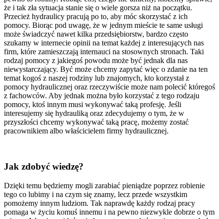
że i tak zła sytuacja stanie się o wiele gorsza niż na początku.
Przecież hydraulicy pracują po to, aby móc skorzystać z ich
pomocy. Biorąc pod uwagę, że w jednym mieście te same usługi
może świadczyć nawet kilka przedsiębiorstw, bardzo często
szukamy w internecie opinii na temat każdej z interesujących nas
firm, które zamieszczają internauci na stosownych stronach. Taki
rodzaj pomocy z jakiegoś powodu może być jednak dla nas
niewystarczający. Być może chcemy zapytać więc o zdanie na ten
temat kogoś z naszej rodziny lub znajomych, kto korzystał z
pomocy hydraulicznej oraz rzeczywiście może nam polecić któregoś
z fachowców. Aby jednak można było korzystać z tego rodzaju
pomocy, ktoś innym musi wykonywać taką profesję. Jeśli
interesujemy się hydrauliką oraz zdecydujemy o tym, że w
przyszłości chcemy wykonywać taką pracę, możemy zostać
pracownikiem albo właścicielem firmy hydraulicznej.
Jak zdobyć wiedzę?
Dzięki temu będziemy mogli zarabiać pieniądze poprzez robienie
tego co lubimy i na czym się znamy, lecz przede wszystkim
pomożemy innym ludziom. Tak naprawdę każdy rodzaj pracy
pomaga w życiu komuś innemu i na pewno niezwykle dobrze o tym