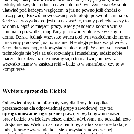
byłoby niezwykle trudne, a nawet niemożliwe. Życie należy sobie
ułatwiać pod każdym względem, a już na pewno jeśli chodzi o
naszą pracę. Rozwój nowoczesnej technologii pozwolił nam na to,
że dzisiaj wszystko, co jest dla nas ważne, mamy pod ręką – czy to
w domu, bądź w miejscu pracy. Kiedy pandemia korona wirusa
nam na to pozwoliła, mogliśmy pracować zdalnie we własnym
domu. Dzisiaj jednak wszystko wraca pod tym względem do normy
i możemy pracować już normalnie. Nie ulega jednak wątpliwości,
że wielu z nas mogło skorzystać z takiej opcji. W dawnych czasach
technologia nie była aż tak rozwinięta i musieliśmy radzić sobie
inaczej, lecz dziś już nie musimy się o to martwić, ponieważ
wszystko mamy w zasięgu ręki – bądź to w smartfonie, czy to w
komputerze.
Wybierz sprzęt dla Ciebie!
Odpowiedni system informatyczny dla firmy, lub aplikacja
przeznaczona dla odpowiedniej grupy zawodowej, czy też
oprogramowanie logistyczne
sprawi, że wykonywanie naszej
pracy będzie o wiele łatwiejsze, aniżeli gdybyśmy nie posiadali tego
udogodnienia. Wielu z nas ma smartfony, ale tak samo nie brakuje
ludzi, którzy zwyczajnie boją się korzystać z nowoczesnej