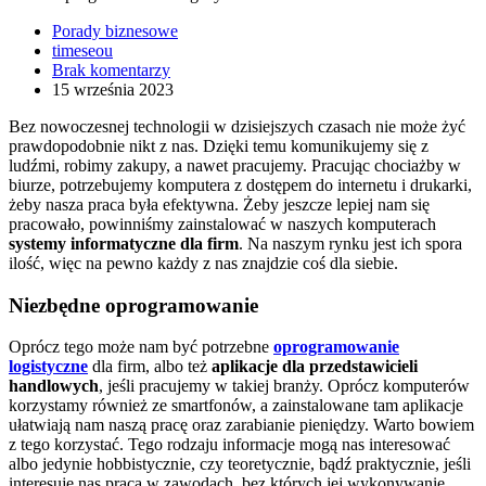
Porady biznesowe
timeseou
Brak komentarzy
15 września 2023
Bez nowoczesnej technologii w dzisiejszych czasach nie może żyć
prawdopodobnie nikt z nas. Dzięki temu komunikujemy się z
ludźmi, robimy zakupy, a nawet pracujemy. Pracując chociażby w
biurze, potrzebujemy komputera z dostępem do internetu i drukarki,
żeby nasza praca była efektywna. Żeby jeszcze lepiej nam się
pracowało, powinniśmy zainstalować w naszych komputerach
systemy informatyczne dla firm
. Na naszym rynku jest ich spora
ilość, więc na pewno każdy z nas znajdzie coś dla siebie.
Niezbędne oprogramowanie
Oprócz tego może nam być potrzebne
oprogramowanie
logistyczne
dla firm, albo też
aplikacje dla przedstawicieli
handlowych
, jeśli pracujemy w takiej branży. Oprócz komputerów
korzystamy również ze smartfonów, a zainstalowane tam aplikacje
ułatwiają nam naszą pracę oraz zarabianie pieniędzy. Warto bowiem
z tego korzystać. Tego rodzaju informacje mogą nas interesować
albo jedynie hobbistycznie, czy teoretycznie, bądź praktycznie, jeśli
interesuje nas praca w zawodach, bez których jej wykonywanie