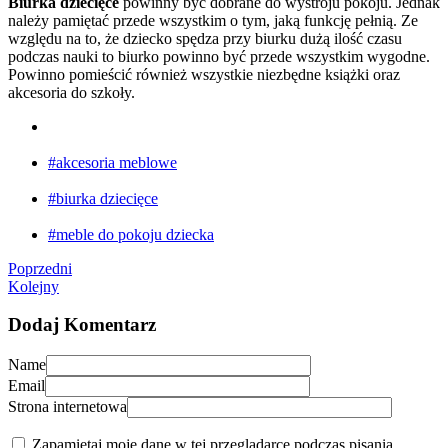
Biurka dziecięce
powinny być dobrane do wystroju pokoju. Jednak
należy pamiętać przede wszystkim o tym, jaką funkcję pełnią. Ze
względu na to, że dziecko spędza przy biurku dużą ilość czasu
podczas nauki to biurko powinno być przede wszystkim wygodne.
Powinno pomieścić również wszystkie niezbędne książki oraz
akcesoria do szkoły.
#akcesoria meblowe
#biurka dziecięce
#meble do pokoju dziecka
Poprzedni
Kolejny
Dodaj Komentarz
Name
Email
Strona internetowa
Zapamiętaj moje dane w tej przeglądarce podczas pisania