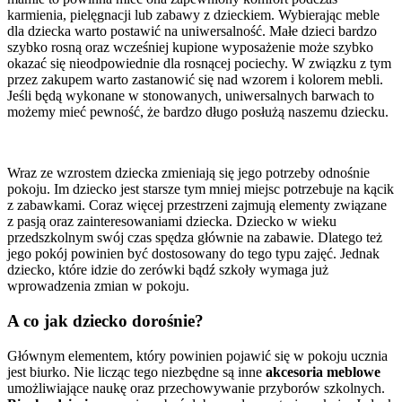
karmienia, pielęgnacji lub zabawy z dzieckiem. Wybierając meble
dla dziecka warto postawić na uniwersalność. Małe dzieci bardzo
szybko rosną oraz wcześniej kupione wyposażenie może szybko
okazać się nieodpowiednie dla rosnącej pociechy. W związku z tym
przez zakupem warto zastanowić się nad wzorem i kolorem mebli.
Jeśli będą wykonane w stonowanych, uniwersalnych barwach to
możemy mieć pewność, że bardzo długo posłużą naszemu dziecku.
Wraz ze wzrostem dziecka zmieniają się jego potrzeby odnośnie
pokoju. Im dziecko jest starsze tym mniej miejsc potrzebuje na kącik
z zabawkami. Coraz więcej przestrzeni zajmują elementy związane
z pasją oraz zainteresowaniami dziecka. Dziecko w wieku
przedszkolnym swój czas spędza głównie na zabawie. Dlatego też
jego pokój powinien być dostosowany do tego typu zajęć. Jednak
dziecko, które idzie do zerówki bądź szkoły wymaga już
wprowadzenia zmian w pokoju.
A co jak dziecko dorośnie?
Głównym elementem, który powinien pojawić się w pokoju ucznia
jest biurko. Nie licząc tego niezbędne są inne
akcesoria meblowe
umożliwiające naukę oraz przechowywanie przyborów szkolnych.