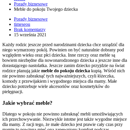
Porady biznesowe
Meble do pokoju Twojego dziecka
Porady biznesowe
timeseou
Brak komentarzy
15 września 2021
Każdy rodzic jeszcze przed narodzinami dziecka chce urządzić dla
niego wymarzony pokój. Powinien on być naturalnie dobrany pod
względem wieku oraz płci dziecka. Inne rzeczy oraz meble są
bowiem niezbędne dla nowonarodzonego dziecka a jeszcze inne dla
dorastającego nastolatka. Jeszcze zanim dziecko przyjdzie na świat
rodzice planują jakie
meble do pokoju dziecka
kupią. Wśród nich
nie powinno zabraknąć tych najważniejszych, czyli łóżeczka,
komody z przewijakiem i wygodnego miejsca dla mamy. Małe
dziecko potrzebuje wiele akcesoriów oraz kosmetyków do
pielęgnacji.
Jakie wybrać meble?
Dlatego w pokoju nie powinno zabraknąć mebli umożliwiających
ich przechowywanie. Niezwykle istotne jest także wygodne miejsce
dla mamy. Z racji tego, że małe dziecko jest prawie cały czas przy
mamie to powinna mieć ona zapewniony komfort podczas