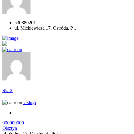
530880201
ul. Mickiewicza 17, Ostróda, P...
SU-2
Usługi
000000000
Olsztyn
ul. Sudwa 17, Olsztynek, Polsk...