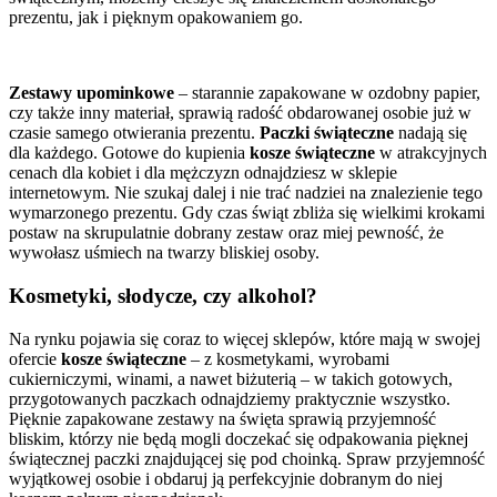
prezentu, jak i pięknym opakowaniem go.
Zestawy upominkowe
– starannie zapakowane w ozdobny papier,
czy także inny materiał, sprawią radość obdarowanej osobie już w
czasie samego otwierania prezentu.
Paczki świąteczne
nadają się
dla każdego. Gotowe do kupienia
kosze świąteczne
w atrakcyjnych
cenach dla kobiet i dla mężczyzn odnajdziesz w sklepie
internetowym. Nie szukaj dalej i nie trać nadziei na znalezienie tego
wymarzonego prezentu. Gdy czas świąt zbliża się wielkimi krokami
postaw na skrupulatnie dobrany zestaw oraz miej pewność, że
wywołasz uśmiech na twarzy bliskiej osoby.
Kosmetyki, słodycze, czy alkohol?
Na rynku pojawia się coraz to więcej sklepów, które mają w swojej
ofercie
kosze świąteczne
– z kosmetykami, wyrobami
cukierniczymi, winami, a nawet biżuterią – w takich gotowych,
przygotowanych paczkach odnajdziemy praktycznie wszystko.
Pięknie zapakowane zestawy na święta sprawią przyjemność
bliskim, którzy nie będą mogli doczekać się odpakowania pięknej
świątecznej paczki znajdującej się pod choinką. Spraw przyjemność
wyjątkowej osobie i obdaruj ją perfekcyjnie dobranym do niej