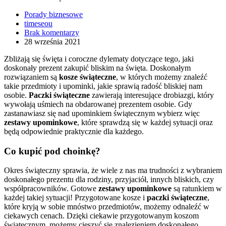
Porady biznesowe
timeseou
Brak komentarzy
28 września 2021
Zbliżają się święta i coroczne dylematy dotyczące tego, jaki
doskonały prezent zakupić bliskim na święta. Doskonałym
rozwiązaniem są
kosze świąteczne
, w których możemy znaleźć
takie przedmioty i upominki, jakie sprawią radość bliskiej nam
osobie.
Paczki świąteczne
zawierają interesujące drobiazgi, który
wywołają uśmiech na obdarowanej prezentem osobie. Gdy
zastanawiasz się nad upominkiem świątecznym wybierz więc
zestawy upominkowe
, które sprawdzą się w każdej sytuacji oraz
będą odpowiednie praktycznie dla każdego.
Co kupić pod choinkę?
Okres świąteczny sprawia, że wiele z nas ma trudności z wybraniem
doskonałego prezentu dla rodziny, przyjaciół, innych bliskich, czy
współpracowników. Gotowe
zestawy upominkowe
są ratunkiem w
każdej takiej sytuacji! Przygotowane kosze i
paczki świąteczne
,
które kryją w sobie mnóstwo przedmiotów, możemy odnaleźć w
ciekawych cenach. Dzięki ciekawie przygotowanym koszom
świątecznym, możemy cieszyć się znalezieniem doskonałego