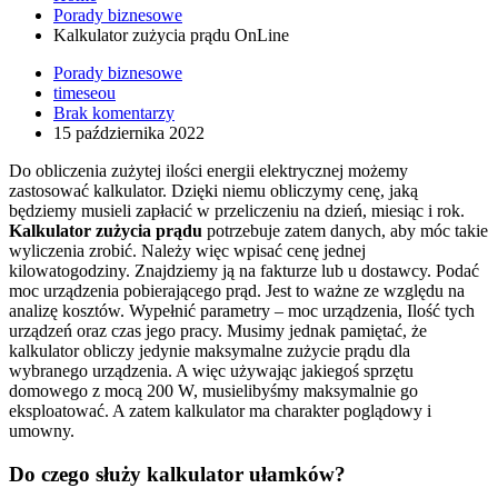
Porady biznesowe
Kalkulator zużycia prądu OnLine
Porady biznesowe
timeseou
Brak komentarzy
15 października 2022
Do obliczenia zużytej ilości energii elektrycznej możemy
zastosować kalkulator. Dzięki niemu obliczymy cenę, jaką
będziemy musieli zapłacić w przeliczeniu na dzień, miesiąc i rok.
Kalkulator zużycia prądu
potrzebuje zatem danych, aby móc takie
wyliczenia zrobić. Należy więc wpisać cenę jednej
kilowatogodziny. Znajdziemy ją na fakturze lub u dostawcy. Podać
moc urządzenia pobierającego prąd. Jest to ważne ze względu na
analizę kosztów. Wypełnić parametry – moc urządzenia, Ilość tych
urządzeń oraz czas jego pracy. Musimy jednak pamiętać, że
kalkulator obliczy jedynie maksymalne zużycie prądu dla
wybranego urządzenia. A więc używając jakiegoś sprzętu
domowego z mocą 200 W, musielibyśmy maksymalnie go
eksploatować. A zatem kalkulator ma charakter poglądowy i
umowny.
Do czego służy kalkulator ułamków?