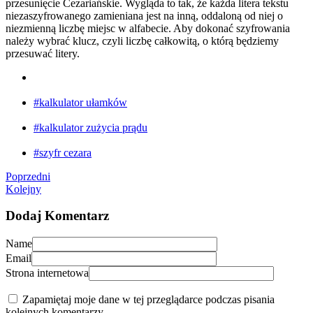
przesunięcie Cezariańskie. Wygląda to tak, że każda litera tekstu
niezaszyfrowanego zamieniana jest na inną, oddaloną od niej o
niezmienną liczbę miejsc w alfabecie. Aby dokonać szyfrowania
należy wybrać klucz, czyli liczbę całkowitą, o którą będziemy
przesuwać litery.
#kalkulator ułamków
#kalkulator zużycia prądu
#szyfr cezara
Poprzedni
Kolejny
Dodaj Komentarz
Name
Email
Strona internetowa
Zapamiętaj moje dane w tej przeglądarce podczas pisania
kolejnych komentarzy.