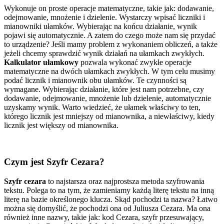
Wykonuje on proste operacje matematyczne, takie jak: dodawanie,
odejmowanie, mnożenie i dzielenie. Wystarczy wpisać liczniki i
mianowniki ułamków. Wybierając na końcu działanie, wynik
pojawi się automatycznie. A zatem do czego może nam się przydać
to urządzenie? Jeśli mamy problem z wykonaniem obliczeń, a także
jeżeli chcemy sprawdzić wynik działań na ułamkach zwykłych.
Kalkulator ułamkowy
pozwala wykonać zwykłe operacje
matematyczne na dwóch ułamkach zwykłych. W tym celu musimy
podać licznik i mianownik obu ułamków. Te czynności są
wymagane. Wybierając działanie, które jest nam potrzebne, czy
dodawanie, odejmowanie, mnożenie lub dzielenie, automatycznie
uzyskamy wynik. Warto wiedzieć, że ułamek właściwy to ten,
którego licznik jest mniejszy od mianownika, a niewłaściwy, kiedy
licznik jest większy od mianownika.
Czym jest Szyfr Cezara?
Szyfr cezara
to najstarsza oraz najprostsza metoda szyfrowania
tekstu. Polega to na tym, że zamieniamy każdą literę tekstu na inną
literę na bazie określonego klucza. Skąd pochodzi ta nazwa? Łatwo
można się domyślić, że pochodzi ona od Juliusza Cezara. Ma ona
również inne nazwy, takie jak: kod Cezara, szyfr przesuwający,