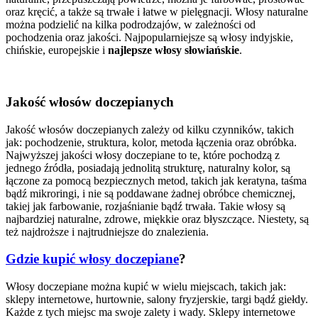
oraz kręcić, a także są trwałe i łatwe w pielęgnacji. Włosy naturalne
można podzielić na kilka podrodzajów, w zależności od
pochodzenia oraz jakości. Najpopularniejsze są włosy indyjskie,
chińskie, europejskie i
najlepsze włosy słowiańskie
.
Jakość włosów doczepianych
Jakość włosów doczepianych zależy od kilku czynników, takich
jak: pochodzenie, struktura, kolor, metoda łączenia oraz obróbka.
Najwyższej jakości włosy doczepiane to te, które pochodzą z
jednego źródła, posiadają jednolitą strukturę, naturalny kolor, są
łączone za pomocą bezpiecznych metod, takich jak keratyna, taśma
bądź mikroringi, i nie są poddawane żadnej obróbce chemicznej,
takiej jak farbowanie, rozjaśnianie bądź trwała. Takie włosy są
najbardziej naturalne, zdrowe, miękkie oraz błyszczące. Niestety, są
też najdroższe i najtrudniejsze do znalezienia.
Gdzie kupić włosy doczepiane
?
Włosy doczepiane można kupić w wielu miejscach, takich jak:
sklepy internetowe, hurtownie, salony fryzjerskie, targi bądź giełdy.
Każde z tych miejsc ma swoje zalety i wady. Sklepy internetowe