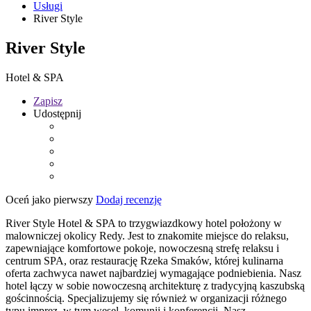
Usługi
River Style
River Style
Hotel & SPA
Zapisz
Udostępnij
Oceń jako pierwszy
Dodaj recenzję
River Style Hotel & SPA to trzygwiazdkowy hotel położony w
malowniczej okolicy Redy. Jest to znakomite miejsce do relaksu,
zapewniające komfortowe pokoje, nowoczesną strefę relaksu i
centrum SPA, oraz restaurację Rzeka Smaków, której kulinarna
oferta zachwyca nawet najbardziej wymagające podniebienia. Nasz
hotel łączy w sobie nowoczesną architekturę z tradycyjną kaszubską
gościnnością. Specjalizujemy się również w organizacji różnego
typu imprez, w tym wesel, komunii i konferencji. Nasz