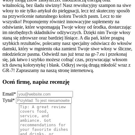
witalnością, bez śladu siwizny! Nasz rewolucyjny szampon na siwe
włosy to nie tylko artykuł do pielęgnacji, lecz też skuteczny sposób
na przywrócenie naturalnego koloru Twoich pasm. Lecz to nie
wszystko! Proponujemy również innowacyjne suplementy na
odsiwianie, które wspomagają Twoje włosy od środka, dostarczając
im niezbędnych składników odżywczych. Dzięki nim Twoje włosy
staną się zdrowsze oraz bardziej lśniące. A dla pań, które pragną
szybkich rezultatów, polecamy nasz specjalny odsiwiacz do włosów
damski, który w mgnieniu oka zamieni Twoje siwe włosy w śliczne,
młodzieńcze pasma. Odwiedź nas już teraz na gr-7.eu i przekonaj
się, jak łatwo i szybko możesz cofnąć czas, przywracając włosom
ich dawną kolorystykę i blask. Odkryj swoją drugą młodość wraz z
GR-7! Zapraszamy na naszą stronę internetową.
Oceń firmę, napisz recenzję
Email
*
Tytuł
*