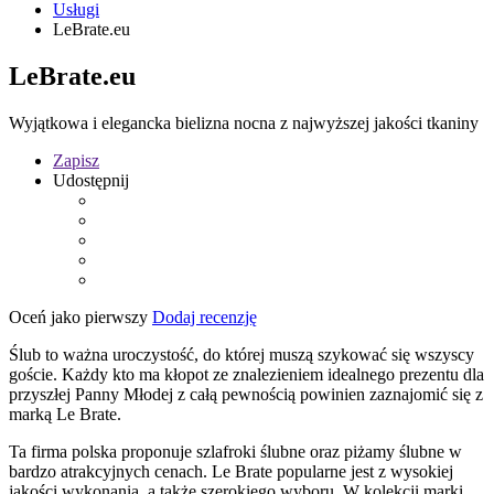
Usługi
LeBrate.eu
LeBrate.eu
Wyjątkowa i elegancka bielizna nocna z najwyższej jakości tkaniny
Zapisz
Udostępnij
Oceń jako pierwszy
Dodaj recenzję
Ślub to ważna uroczystość, do której muszą szykować się wszyscy
goście. Każdy kto ma kłopot ze znalezieniem idealnego prezentu dla
przyszłej Panny Młodej z całą pewnością powinien zaznajomić się z
marką Le Brate.
Ta firma polska proponuje szlafroki ślubne oraz piżamy ślubne w
bardzo atrakcyjnych cenach. Le Brate popularne jest z wysokiej
jakości wykonania, a także szerokiego wyboru. W kolekcji marki