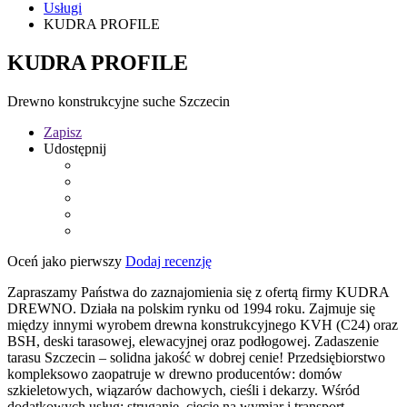
Usługi
KUDRA PROFILE
KUDRA PROFILE
Drewno konstrukcyjne suche Szczecin
Zapisz
Udostępnij
Oceń jako pierwszy
Dodaj recenzję
Zapraszamy Państwa do zaznajomienia się z ofertą firmy KUDRA
DREWNO. Działa na polskim rynku od 1994 roku. Zajmuje się
między innymi wyrobem drewna konstrukcyjnego KVH (C24) oraz
BSH, deski tarasowej, elewacyjnej oraz podłogowej. Zadaszenie
tarasu Szczecin – solidna jakość w dobrej cenie! Przedsiębiorstwo
kompleksowo zaopatruje w drewno producentów: domów
szkieletowych, wiązarów dachowych, cieśli i dekarzy. Wśród
dodatkowych usług: struganie, cięcie na wymiar i transport.